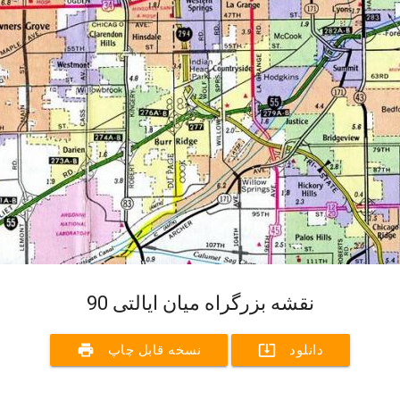
نقشه بزرگراه میان ایالتی 90
print
system_update_alt
دانلود
نسخه قابل چاپ